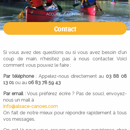
AIRE DE BIVOUAC
SÉJOUR YUKON CANADA
ACCUEIL
CONTACT
FOIRE AUX QUESTIONS
GROUPES "JEUNES"
LA ROTONDE
Contact
Si vous avez des questions ou si vous avez besoin d'un
coup de main, n'hésitez pas à nous contacter. Voici
comment vous pouvez le faire :
Par téléphone
: Appelez-nous directement au
03 88 08
13 01
ou au
06 83 78 59 43
Par email
: Vous préférez écrire ? Pas de souci, envoyez-
nous un mail à
info@alsace-canoes.com
On fait de notre mieux pour répondre rapidement à tous
vos messages.