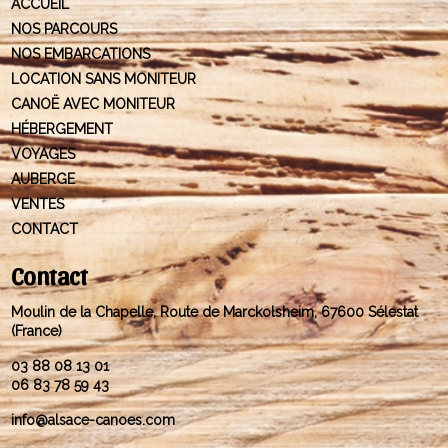
ACCUEIL
NOS PARCOURS
NOS EMBARCATIONS
LOCATION SANS MONITEUR
CANOË AVEC MONITEUR
HÉBERGEMENT
VOYAGES
AUBERGE
VENTES
CONTACT
Contact
Moulin de la Chapelle, Route de Marckolsheim, 67600 Sélestat
(France)
03 88 08 13 01
06 83 78 59 43
info@alsace-canoes.com