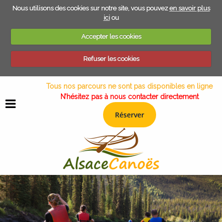
Nous utilisons des cookies sur notre site, vous pouvez
en savoir plus
ici
ou
Accepter les cookies
Refuser les cookies
Tous nos parcours ne sont pas disponibles en ligne
BACK
N’hésitez pas à nous contacter directement
BACK
BACK
BACK
Réserver
LE CHALET CANADIEN
HISTORIQUE
INDIVIDUEL & FAMILLE
LA TENTE PROSPECTOR
SÉJOUR LOIRE SAUVAGE
LA CABANE MADÈRE
L'EQUIPE
CSE, TEAM BUILDING, AGENCES....